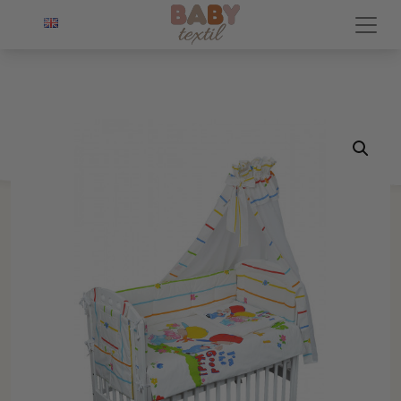
POČETNA
/
OUTLET
/
KOMPLETI ZA KREVETAC
/ FRIENDS
BEBI KOMPLET