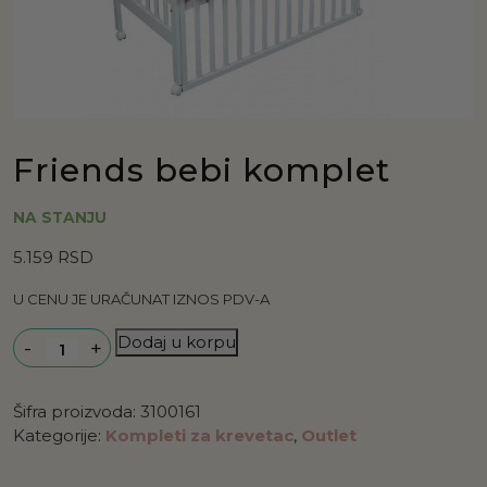
Friends bebi komplet
NA STANJU
5.159
RSD
U CENU JE URAČUNAT IZNOS PDV-A
Količina
Dodaj u korpu
Šifra proizvoda:
3100161
Kategorije:
Kompleti za krevetac
,
Outlet