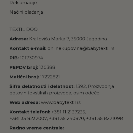
Reklamacije
Načini plaćanja
TEXTIL DOO
Adresa:
Kraljevića Marka 7, 35000 Jagodina
Kontakt e-mail:
onlinekupovina@babytextil.rs
PIB:
101730974
PEPDV broj:
130388
Matični broj:
17222821
Šifra delatnosti i delatnost:
1392, Proizvodnja
gotovih tekstilnih proizvoda, osim odeće
Web adresa:
www.babytextil.rs
Kontakt telefoni:
+381 11 2137235
,
+381 35 8232007
,
+381 35 240870
,
+381 35 8221098
Radno vreme centrale: