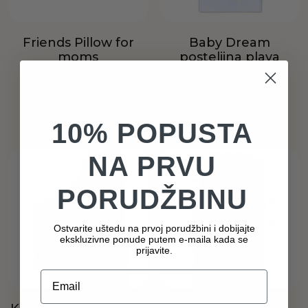
Friends Pillow for
Baby Dream
moms
posteljina plava
816
RSD
2.100
RSD
Dodaj u korpu
Dodaj u korpu
10% POPUSTA
NA PRVU
PORUDŽBINU
Ostvarite uštedu na prvoj porudžbini i dobijajte
ekskluzivne ponude putem e-maila kada se
prijavite.
Email