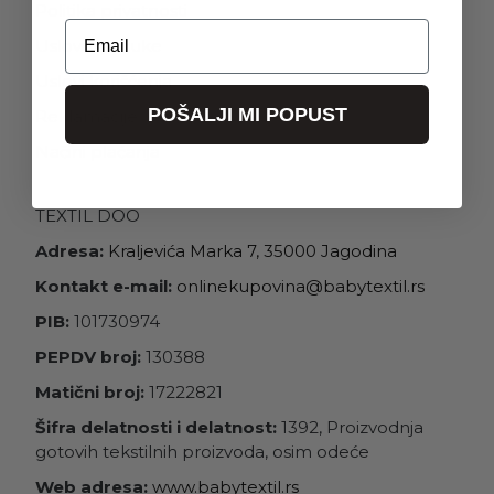
Politika privatnosti
Email
Uslovi isporuke
Uslovi korišćenja
POŠALJI MI POPUST
Reklamacije
Načini plaćanja
TEXTIL DOO
Adresa:
Kraljevića Marka 7, 35000 Jagodina
Kontakt e-mail:
onlinekupovina@babytextil.rs
PIB:
101730974
PEPDV broj:
130388
Matični broj:
17222821
Šifra delatnosti i delatnost:
1392, Proizvodnja
gotovih tekstilnih proizvoda, osim odeće
Web adresa:
www.babytextil.rs