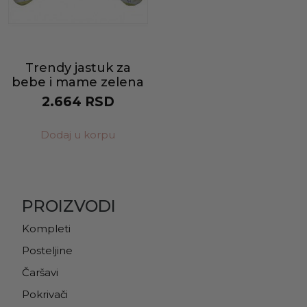
Trendy jastuk za
bebe i mame zelena
2.664
RSD
Dodaj u korpu
PROIZVODI
Kompleti
Posteljine
Čaršavi
Pokrivači