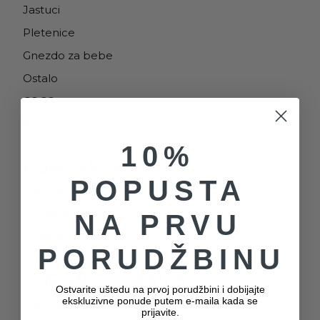
Jastuci
Pletenice
Gnezdo za bebe
Ostalo
COCO
Kids room
10%
KOMPANIJA
POPUSTA
Zaposlenje
Prodajna Mesta
NA PRVU
O nama
PORUDŽBINU
KORISNIČKI SERVIS
Ostvarite uštedu na prvoj porudžbini i dobijajte
ekskluzivne ponude putem e-maila kada se
Moj nalog
prijavite.