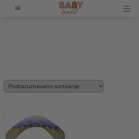
POČETNA
/ PROIZVOD OZNAČEN „TRENDY JASTUK ZA
BEBE I MAME DEZEN 2“
TRENDY JASTUK
ZA BEBE I MAME
DEZEN 2