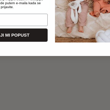
ude putem e-maila kada se
prijavite.
eljina Piccolino roze
RODE posteljina
2.220
RSD
2.100
RSD
JI MI POPUST
Dodaj u korpu
Dodaj u korpu