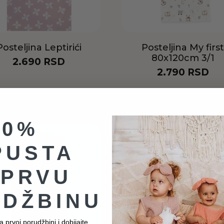
Posteljina Leptirići
Posteljina My firs
80x120cm 3/1
2.690
RSD
2.790
RSD
Dodaj u korpu
Dodaj u korpu
10%
PUSTA
 PRVU
DŽBINU
 prvoj porudžbini i dobijajte