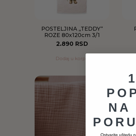
POSTELJINA „TEDDY“
ROZE 80x120cm 3/1
2.890
RSD
Dodaj u korpu
PO
NA
PORU
Ostvarite uštedu na