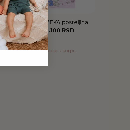
ROZI ZEKA posteljina
2.100
RSD
Dodaj u korpu