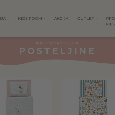
IJA
KIDS ROOM
AKCIJA
OUTLET
PRO
MES
POČETNA
/ POSTELJINE
POSTELJINE