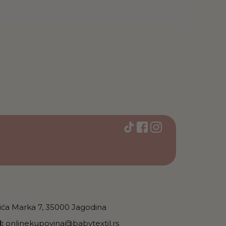
vića Marka 7, 35000 Jagodina
:
onlinekupovina@babytextil.rs