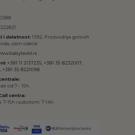
0388
222821
i i delatnost:
1392, Proizvodnja gotovih
zvoda, osim odeće
ww.babytextil.rs
ni:
+381 11 2137235
,
+381 35 8232007
,
0
,
+381 35 8221098
entrale:
k od 7 - 15h.
all centra:
 7-15h i subotom: 7-14h