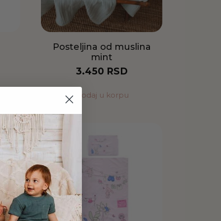
t
Posteljina od muslina
mint
3.450
RSD
Dodaj u korpu