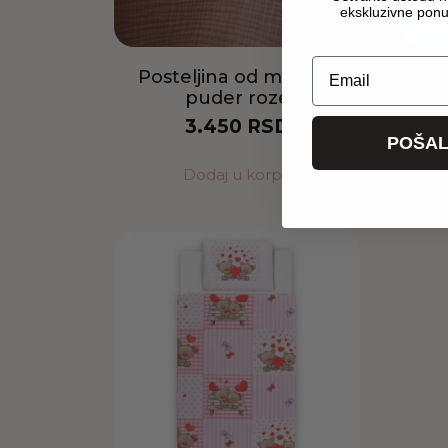
ekskluzivne pon
Email
Posteljina od muslina
Post
puder roze
3.450
RSD
POŠAL
Dodaj u korpu