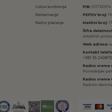
Uslovi korišćenja
PIB:
101730974
Reklamacije
PEPDV broj:
13
Načini plaćanja
Matični broj:
17
Šifra delatnost
tekstilnih proi
Web adresa:
w
Kontakt telefo
+381 35 24087
Radno vreme c
Ponedeljak-peta
Radno vreme C
Radnim danima: