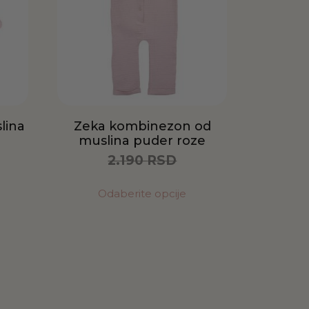
lina
Zeka kombinezon od
muslina puder roze
2.190
RSD
1.095
RSD
Odaberite opcije