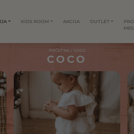
IJA
KIDS ROOM
AKCIJA
OUTLET
PRO
MES
POČETNA
/ COCO
COCO