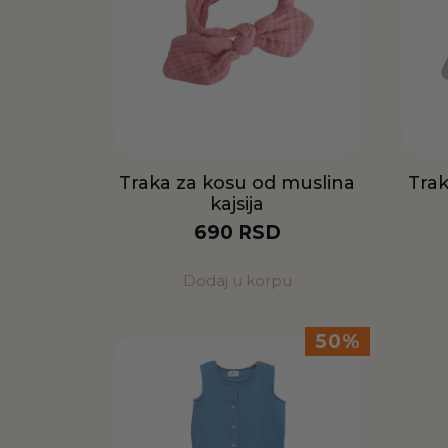
Traka za kosu od muslina
Trak
kajsija
690
RSD
Dodaj u korpu
50%