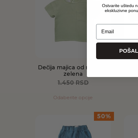
Ostvarite uštedu na
ekskluzivne pon
Email
POŠAL
Dečija majica od muslina
Koš
zelena
1.450
RSD
725
RSD
Odaberite opcije
50%