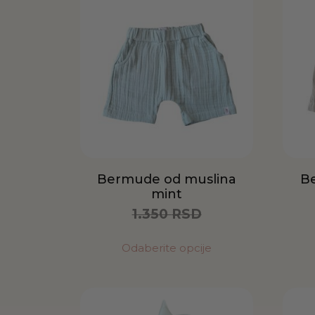
Bermude od muslina
B
mint
1.350
RSD
675
RSD
Odaberite opcije