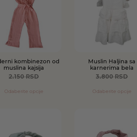
erni kombinezon od
Muslin Haljina sa
muslina kajsija
karnerima bela
2.150
RSD
3.800
RSD
1.075
RSD
1.900
RSD
Odaberite opcije
Odaberite opcije