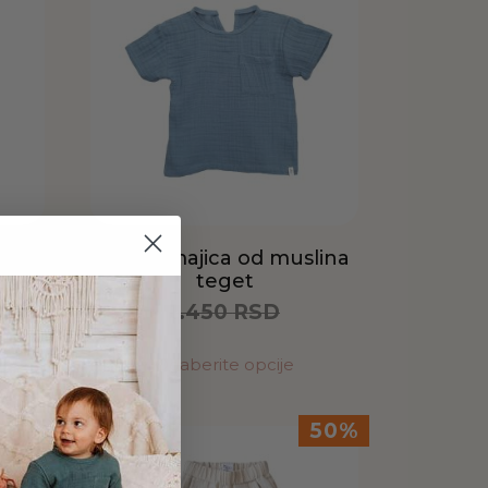
zda
Dečija majica od muslina
teget
1.450
RSD
725
RSD
Odaberite opcije
50%
50%