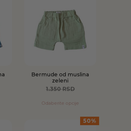
na
Bermude od muslina
zeleni
1.350
RSD
675
RSD
Odaberite opcije
50%