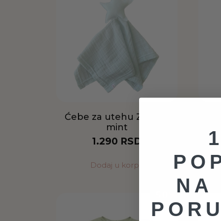
Ćebe za utehu Zvezda
Će
mint
1.290
RSD
PO
Dodaj u korpu
NA
50%
PORU