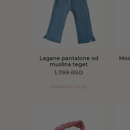
Lagane pantalone od
Mod
muslina teget
1.799
RSD
900
RSD
Odaberite opcije