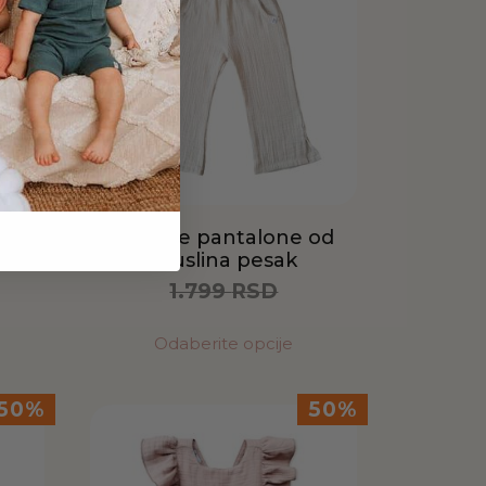
elena
Lagane pantalone od
muslina pesak
1.799
RSD
900
RSD
Odaberite opcije
50%
50%