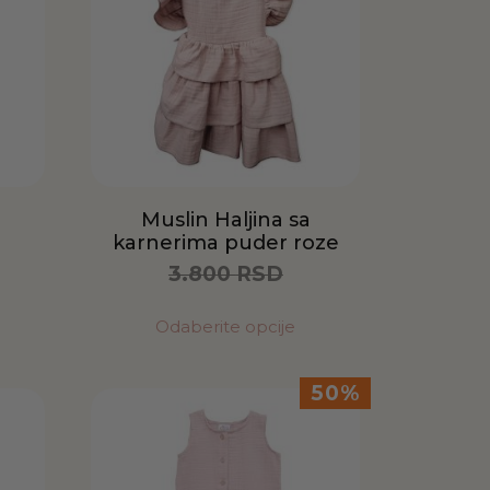
Muslin Haljina sa
karnerima puder roze
3.800
RSD
1.900
RSD
Odaberite opcije
50%