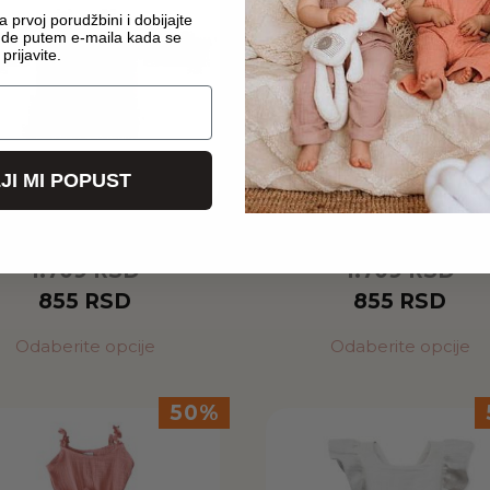
 prvoj porudžbini i dobijajte
ude putem e-maila kada se
prijavite.
JI MI POPUST
ulja od muslina bela
Košulja od muslina z
1.709
RSD
1.709
RSD
855
RSD
855
RSD
Odaberite opcije
Odaberite opcije
50%