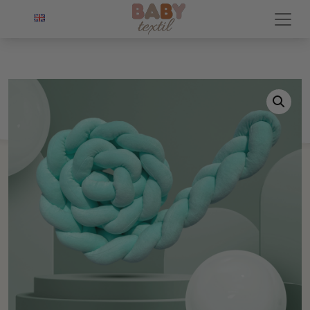
POČETNA
/
PLETENICE
/ PLETENICA OD PLIŠA MINT