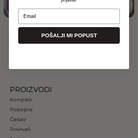
Email
Šarene pletenice
Šarene pletenice
roze-vanila-bela
bež-vanila-bela
POŠALJI MI POPUST
2.850
RSD
2.850
RSD
Dodaj u korpu
Dodaj u korpu
PROIZVODI
Kompleti
Posteljine
Čaršavi
Pokrivači