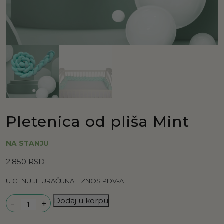
Pletenica od pliša Mint
NA STANJU
2.850
RSD
U CENU JE URAČUNAT IZNOS PDV-A
Količina
Dodaj u korpu