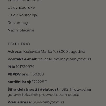
Uslovi isporuke
Uslovi korišćenja
Reklamacije
Načini plaćanja
TEXTIL DOO
Adresa:
Kraljevića Marka 7, 35000 Jagodina
Kontakt e-mail:
onlinekupovina@babytextil.rs
PIB:
101730974
PEPDV broj:
130388
Matični broj:
17222821
Šifra delatnosti i delatnost:
1392, Proizvodnja
gotovih tekstilnih proizvoda, osim odeće
Web adresa:
www.babytextil.rs