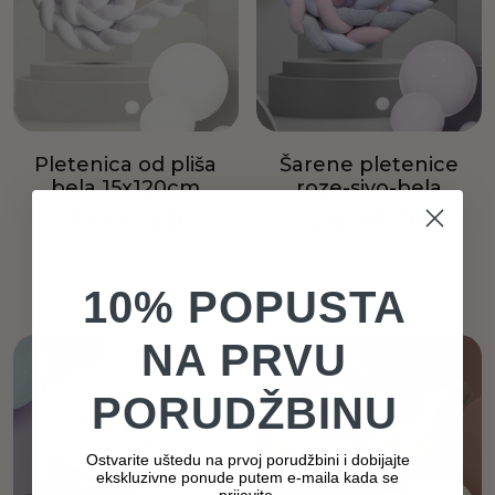
Pletenica od pliša
Šarene pletenice
bela 15x120cm
roze-sivo-bela
1.440
RSD
2.850
RSD
Dodaj u korpu
Dodaj u korpu
10% POPUSTA
NA PRVU
PORUDŽBINU
Ostvarite uštedu na prvoj porudžbini i dobijajte
ekskluzivne ponude putem e-maila kada se
prijavite.